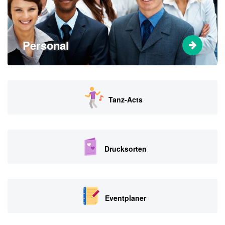
Personal
Tanz-Acts
Drucksorten
Eventplaner