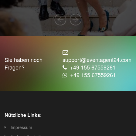
bekanntesten und beliebtesten Konzertarten. Sie
umfassen verschiedene Rockmusikgenres, von
klassischem Rock bis zu Heavy Metal und Alternative
Rock.
2. **
Popkonzert
:** Popkonzerte präsentieren
Popmusikstars und -bands, die oft eingängige und
kommerziell erfolgreiche Musik spielen.
Sie haben noch
support@eventagent24.com
3. **
Klassikkonzert
:** Klassikkonzerte umfassen
Fragen?
+49 155 67559261
Aufführungen von klassischer Musik, darunter
+49 155 67559261
Orchesterkonzerte, Kammermusik, Opern und
Chorkonzerte.
4. **
Jazzkonzert
:** Jazzkonzerte bieten Jazzmusik in
verschiedenen Formen, von traditionellem Jazz bis zu
Fusion-Jazz und improvisierter Musik.
Nützliche Links:
5. **
Blueskonzert
:** Blueskonzerte präsentieren
Musik aus dem Blues-Genre, oft mit Gitarrenriffs und
Impressum
emotionalen Gesangsleistungen.