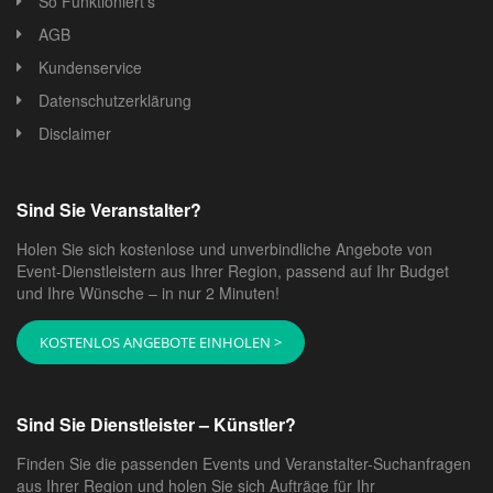
So Funktioniert's
6. **
Countrykonzert
:** Countrykonzerte bieten Musik
AGB
aus dem Country-Genre, einschließlich Country-Pop,
Kundenservice
traditionellem Country und Country-Rock.
Datenschutzerklärung
7. **
Elektronisches Musikfestival
:** Elektronische
Disclaimer
Musikfestivals präsentieren DJs und elektronische
Musikkünstler, die Techno, House, EDM und andere
elektronische Genres spielen.
Sind Sie Veranstalter?
8. **
Weltmusikkonzert
:** Weltmusikkonzerte bieten
Holen Sie sich kostenlose und unverbindliche Angebote von
Musik aus verschiedenen Teilen der Welt, einschließlich
Event-Dienstleistern aus Ihrer Region, passend auf Ihr Budget
Latin, Afrobeat, Reggae und Weltfusion.
und Ihre Wünsche – in nur 2 Minuten!
9. **
Hip-Hop- und Rap-Konzert
:** Hip-Hop- und Rap-
KOSTENLOS ANGEBOTE EINHOLEN >
Konzerte präsentieren Rapper und Hip-Hop-Künstler,
die ihre Texte live aufführen.
10. **
Indie-Konzert
:** Indie-Konzerte bieten Musik
Sind Sie Dienstleister – Künstler?
von unabhängigen Künstlern und Bands, die oft
Finden Sie die passenden Events und Veranstalter-Suchanfragen
alternative Musikgenres erkunden.
aus Ihrer Region und holen Sie sich Aufträge für Ihr