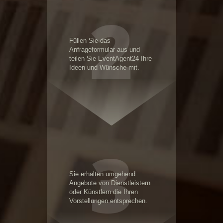
2
Füllen Sie das
Anfrageformular aus und
teilen Sie EventAgent24 Ihre
Ideen und Wünsche mit.
3
Sie erhalten umgehend
Angebote von Dienstleistern
oder Künstlern die Ihren
Vorstellungen entsprechen.