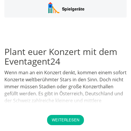
Spielgeräte
Plant euer Konzert mit dem
Eventagent24
Wenn man an ein Konzert denkt, kommen einem sofort
Konzerte weltberühmter Stars in den Sinn. Doch nicht
immer müssen Stadien oder große Konzerthallen
gefüllt werden. Es gibt in Österreich, Deutschland und
der Schweiz zahlreiche kleinere und mittlere
Möglichkeiten, Konzerte zu veranstalten, ob bei
Stadtfesten, Kneipen, Restaurants. Ob als
WEITERLESEN
Hintergrundmusik oder Hauptact, ob beim
italienischen Abend oder am Adventmarkt - Konzerte