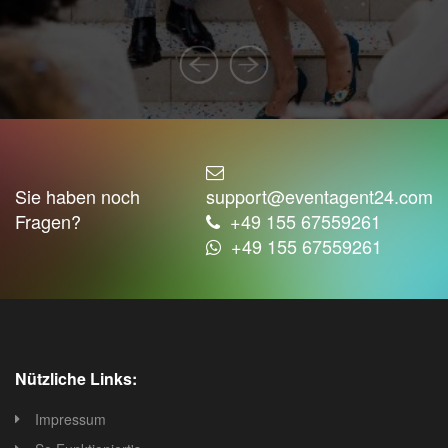
Toilettenvermietung: Mobile Toiletten sind
erforderlich, um die sanitären Bedürfnisse der
Besucher zu erfüllen.
Reinigungsdienste: Nach dem Fest müssen die
Veranstaltungsflächen gereinigt werden.
Reinigungsdienste kümmern sich um die
Sauberkeit.
Sie haben noch
support@eventagent24.com
Parkplatz- und Verkehrsmanagement: Die
Fragen?
+49 155 67559261
Bereitstellung von Parkplätzen und die
+49 155 67559261
Organisation des Verkehrsflusses sind
entscheidend, um den Zustrom von Besuchern zu
bewältigen.
Strom- und Stromerzeugung: Die Veranstaltung
benötigt Strom für Beleuchtung, Sound und
Nützliche Links:
andere elektrische Bedürfnisse.
Stromdienstleister und -generatoren sind
Impressum
erforderlich.