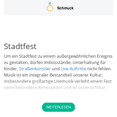
Schmuck
Stadtfest
Um ein Stadtfest zu einem außergewöhnlichen Ereignis
zu gestalten, dürfen Imbissstände, Unterhaltung für
Kinder,
Straßenkünstler
und
Live-Auftritte
nicht fehlen.
Musik ist ein integraler Bestandteil unserer Kultur,
insbesondere großartige Livemusik verleiht einem Fest
seine besondere Atmosphäre und ist unverzichtbar.
Mit der richtigen Band lässt sich ein Stadtfest
gleichzeitig mit einem
Open Air
Konzert verbinden.
WEITERLESEN
>>> Band für Stadtfest <<<