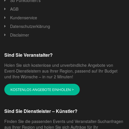
So Funktioniert's
Gesundheitsdienste: Medizinisches Personal und
AGB
Erste-Hilfe-Stationen sind wichtig, um bei
Kundenservice
medizinischen Notfällen zu helfen.
Datenschutzerklärung
Abfallentsorgung: Die ordnungsgemäße
Disclaimer
Entsorgung von Abfällen und Müll ist
entscheidend, um die Veranstaltungsfläche
sauber zu halten.
Sind Sie Veranstalter?
Werbung und Marketing: Dienstleister für
Holen Sie sich kostenlose und unverbindliche Angebote von
Werbung und Marketing helfen dabei, das
Event-Dienstleistern aus Ihrer Region, passend auf Ihr Budget
Stadtfest zu bewerben und die Öffentlichkeit zu
und Ihre Wünsche – in nur 2 Minuten!
informieren.
Unterhaltung: Das Stadtfest kann
KOSTENLOS ANGEBOTE EINHOLEN >
Unterhaltungsdienstleister wie
Bands
,
Straßenkünstler oder Clowns engagieren, um die
Besucher zu unterhalten.
Sind Sie Dienstleister – Künstler?
Genehmigungen und Behördenkontakte: Die
Finden Sie die passenden Events und Veranstalter-Suchanfragen
Erlangung der erforderlichen Genehmigungen
aus Ihrer Region und holen Sie sich Aufträge für Ihr