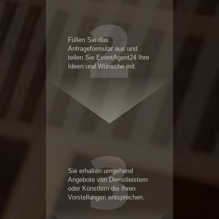
2
Füllen Sie das
Anfrageformular aus und
teilen Sie EventAgent24 Ihre
Ideen und Wünsche mit.
3
Sie erhalten umgehend
Angebote von Dienstleistern
oder Künstlern die Ihren
Vorstellungen entsprechen.