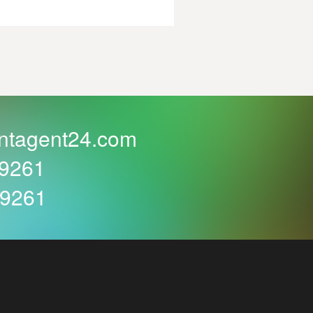
ntagent24.com
59261
59261