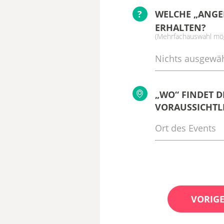
?
WELCHE „ANGE
ERHALTEN?
(Mehrfachauswahl mög
Nichts ausgewäh
„WO“ FINDET D
VORAUSSICHTLI
VORIGE