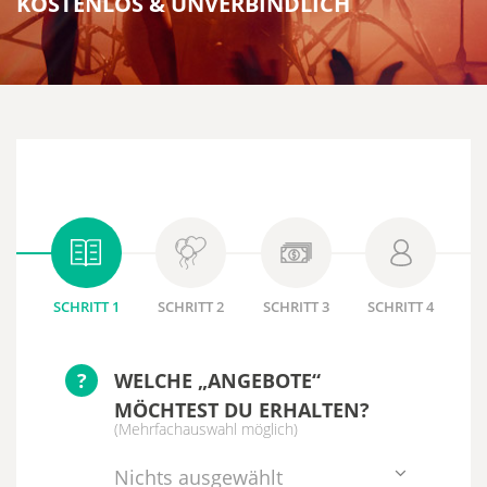
KOSTENLOS & UNVERBINDLICH
SCHRITT 1
SCHRITT 2
SCHRITT 3
SCHRITT 4
?
WELCHE „ANGEBOTE“
MÖCHTEST DU ERHALTEN?
(Mehrfachauswahl möglich)
Nichts ausgewählt