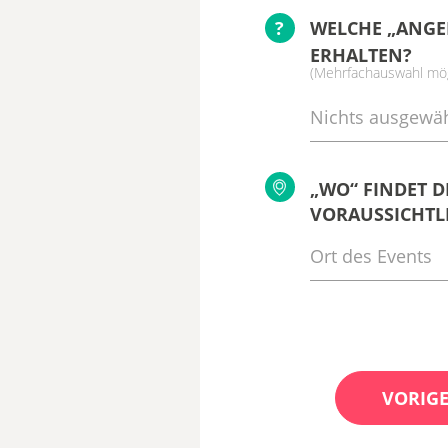
?
WELCHE „ANGE
ERHALTEN?
(Mehrfachauswahl mög
Nichts ausgewäh
„WO“ FINDET D
VORAUSSICHTLI
VORIGE