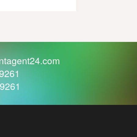
ntagent24.com
59261
59261