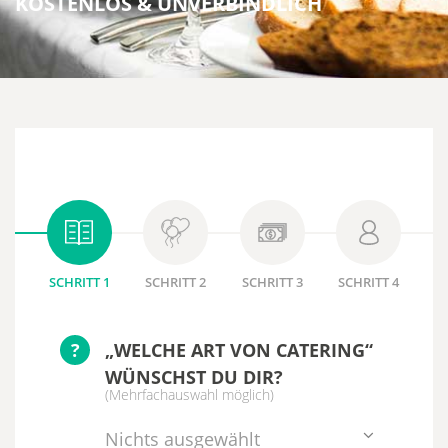
KOSTENLOS & UNVERBINDLICH
SCHRITT 1
SCHRITT 2
SCHRITT 3
SCHRITT 4
?
„WELCHE ART VON CATERING“
WÜNSCHST DU DIR?
(Mehrfachauswahl möglich)
Nichts ausgewählt