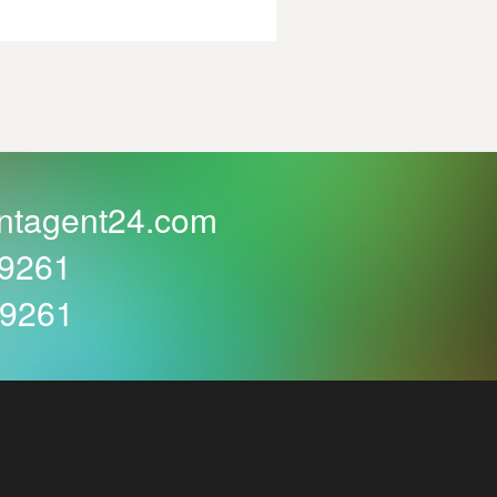
ntagent24.com
59261
59261