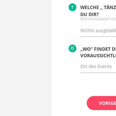
?
WELCHE „ TÄNZ
DU DIR?
(Mehrfachauswahl mög
Nichts ausgewäh
„WO“ FINDET D
VORAUSSICHTLI
VORIGE