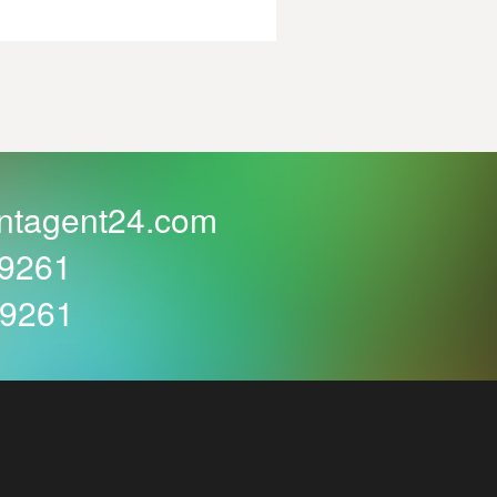
ntagent24.com
59261
59261