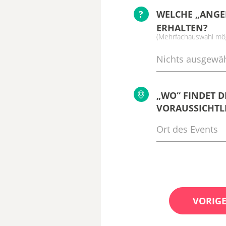
?
WELCHE „ANGE
ERHALTEN?
(Mehrfachauswahl mög
Nichts ausgewäh
„WO“ FINDET D
VORAUSSICHTLI
VORIGE