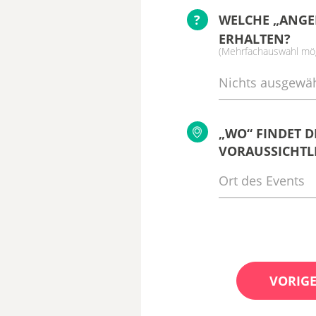
?
WELCHE „ANGE
ERHALTEN?
(Mehrfachauswahl mög
Nichts ausgewäh
„WO“ FINDET D
VORAUSSICHTLI
VORIGE