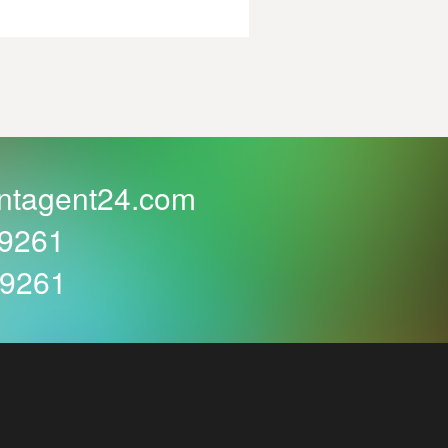
ntagent24.com
59261
59261