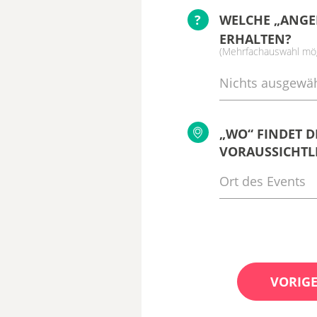
?
WELCHE „ANGE
ERHALTEN?
(Mehrfachauswahl mög
Nichts ausgewäh
„WO“ FINDET D
VORAUSSICHTLI
VORIGE