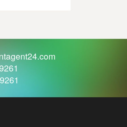
ntagent24.com
59261
59261