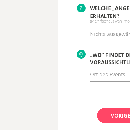
?
WELCHE „ANGE
ERHALTEN?
(Mehrfachauswahl mög
Nichts ausgewäh
„WO“ FINDET D
VORAUSSICHTLI
VORIGE