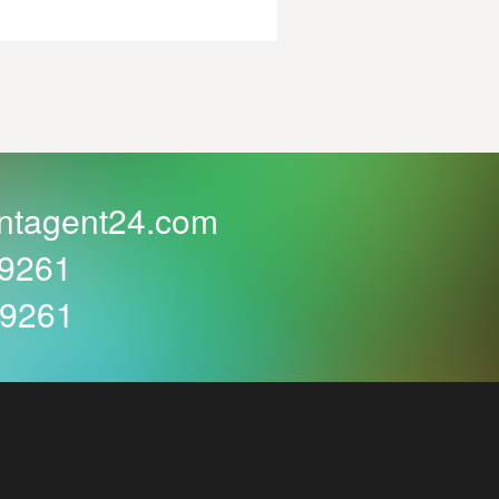
ntagent24.com
59261
59261