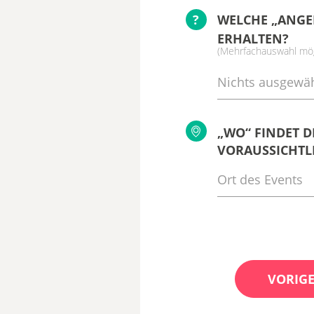
?
WELCHE „ANGE
ERHALTEN?
(Mehrfachauswahl mög
Nichts ausgewäh
„WO“ FINDET D
VORAUSSICHTLI
VORIGE