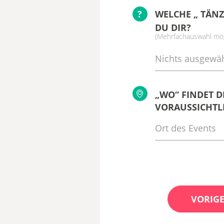
?
WELCHE „ TÄNZ
DU DIR?
(Mehrfachauswahl mög
Nichts ausgewäh
„WO“ FINDET D
VORAUSSICHTLI
VORIGE