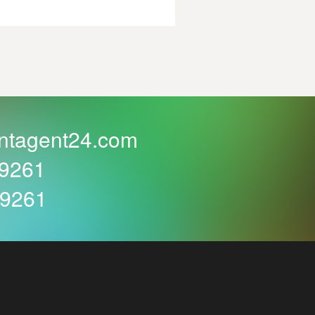
ntagent24.com
59261
59261