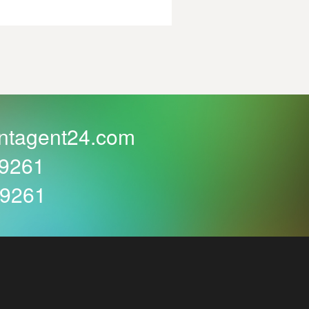
ntagent24.com
59261
59261