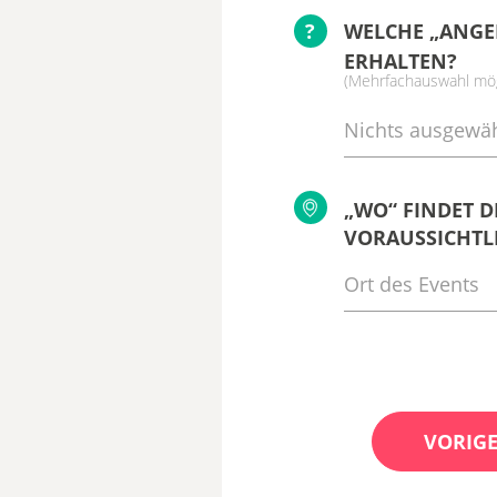
?
WELCHE „ANGE
ERHALTEN?
(Mehrfachauswahl mög
Nichts ausgewäh
„WO“ FINDET D
VORAUSSICHTLI
VORIGE