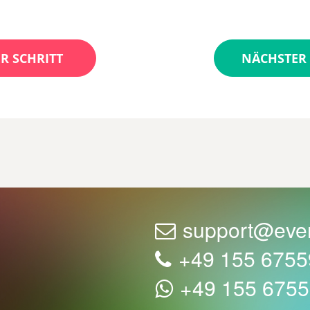
R SCHRITT
NÄCHSTER 
support@eve
+49 155 675
+49 155 675