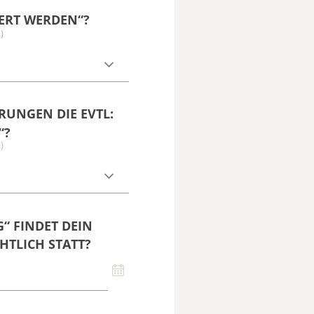
FERT WERDEN“?
)
UNGEN DIE EVTL:
“?
)
“ FINDET DEIN
HTLICH STATT?