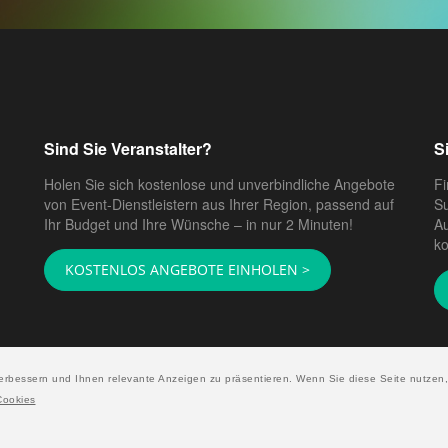
Sind Sie Veranstalter?
S
Holen Sie sich kostenlose und unverbindliche Angebote
Fi
von Event-Dienstleistern aus Ihrer Region, passend auf
Su
Ihr Budget und Ihre Wünsche – in nur 2 Minuten!
Au
ko
KOSTENLOS ANGEBOTE EINHOLEN >
erbessern und Ihnen relevante Anzeigen zu präsentieren. Wenn Sie diese Seite nutzen,
Cookies