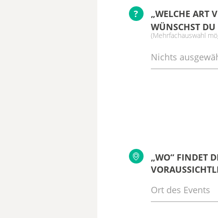
?
„WELCHE ART 
WÜNSCHST DU 
(Mehrfachauswahl mög
Nichts ausgewäh
„WO“ FINDET D
VORAUSSICHTLI