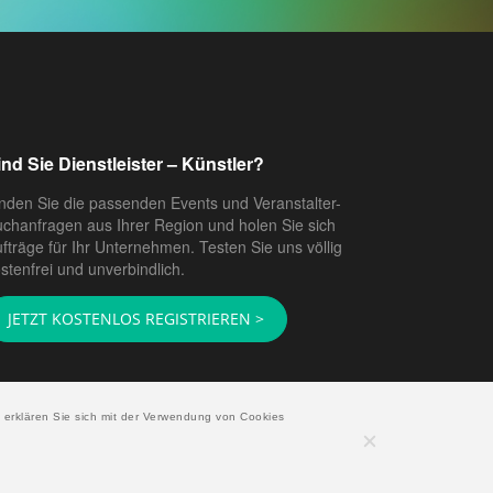
ind Sie Dienstleister – Künstler?
nden Sie die passenden Events und Veranstalter-
chanfragen aus Ihrer Region und holen Sie sich
fträge für Ihr Unternehmen. Testen Sie uns völlig
stenfrei und unverbindlich.
JETZT KOSTENLOS REGISTRIEREN >
 erklären Sie sich mit der Verwendung von Cookies
Copyright © 2026 EventAgent24