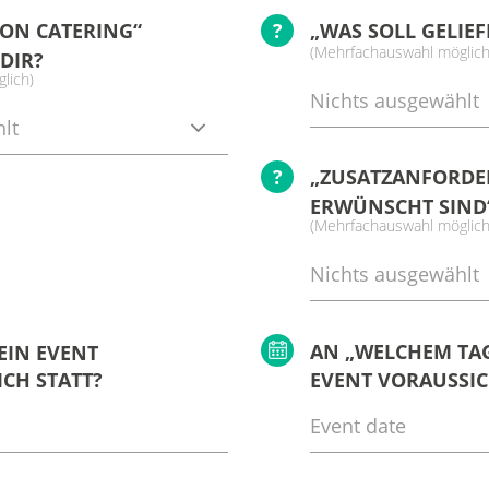
VON CATERING“
?
„WAS SOLL GELIE
(Mehrfachauswahl möglich
DIR?
lich)
Nichts ausgewählt
lt
?
„ZUSATZANFORDER
ERWÜNSCHT SIND
(Mehrfachauswahl möglich
Nichts ausgewählt
AN „WELCHEM TAG
EIN EVENT
CH STATT?
EVENT VORAUSSIC