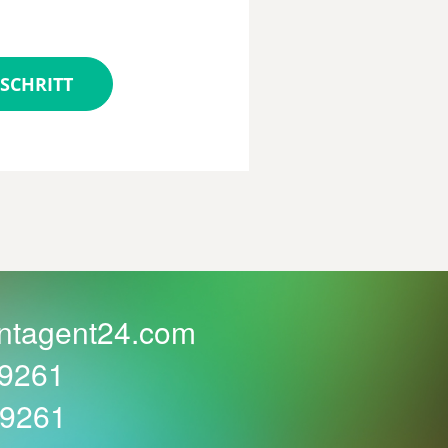
SCHRITT
ntagent24.com
59261
59261