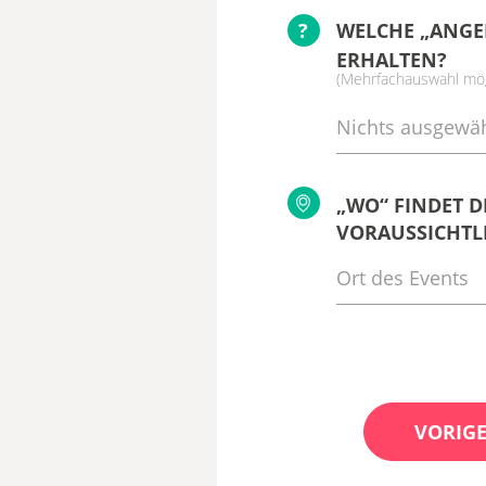
?
WELCHE „ANGE
ERHALTEN?
(Mehrfachauswahl mög
Nichts ausgewäh
„WO“ FINDET D
VORAUSSICHTLI
VORIGE