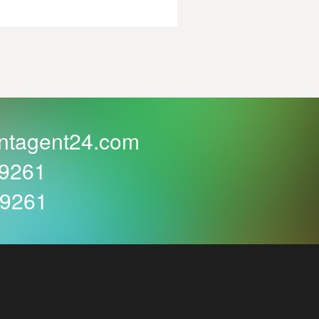
ntagent24.com
59261
59261