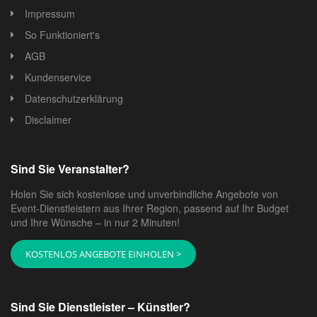
beliebten Boho sowie Hippie-Stil frei wählen.
Impressum
Mobilität
So Funktioniert's
Einer der größten Vorteile eines Zeltes ist seine
AGB
Mobilität. Wenn Sie eine Feier im Freien organisieren,
Kundenservice
sind Sie nicht durch Raumgrößen oder andere
Datenschutzerklärung
Gebäude eingeschränkt. Sie müssen lediglich eine
möglichst flache Ebene finden, auf der Sie gemütlich ihr
Disclaimer
Zelt aufbauen können.
Wie wählen Sie Ihr Festzelt
Sind Sie Veranstalter?
richtig aus?
Holen Sie sich kostenlose und unverbindliche Angebote von
Event-Dienstleistern aus Ihrer Region, passend auf Ihr Budget
Wenn Sie das richtige Zelt suchen, müssen Sie sich an
und Ihre Wünsche – in nur 2 Minuten!
einigen Kriterien orientieren.
KOSTENLOS ANGEBOTE EINHOLEN >
Größe
Um die optimale Größe zu kalkulieren, müssen Sie die
genaue Anzahl der Gäste festlegen. Alles weitere hängt
Sind Sie Dienstleister – Künstler?