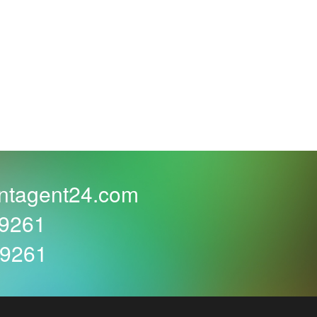
n perfekt zu machen.
h oder der Tanzfläche.
zustellen, exklusive Möbel und imposante
nterlässt.
ungen nicht nur erfüllt, sondern weit
ntagent24.com
ormalen Hochzeitsdekorationen hinausgehen.
59261
 nach ungewöhnlichen Wegen suchen, um
59261
nicht-traditionellen Bereichen. Hier
ich daher hervorragend für thematische