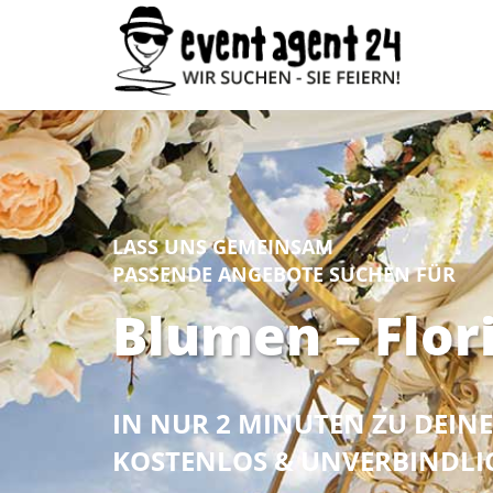
LASS UNS GEMEINSAM
PASSENDE ANGEBOTE SUCHEN FÜR
Blumen – Flor
IN NUR 2 MINUTEN ZU DEI
KOSTENLOS & UNVERBINDLI