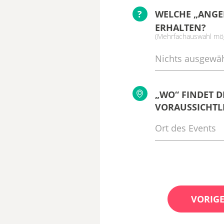
?
WELCHE „ANGE
ERHALTEN?
(Mehrfachauswahl mög
Nichts ausgewäh
„WO“ FINDET D
VORAUSSICHTLI
VORIGE