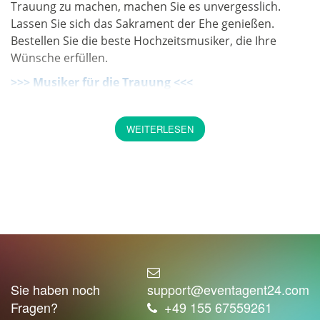
Trauung zu machen, machen Sie es unvergesslich.
Lassen Sie sich das Sakrament der Ehe genießen.
Bestellen Sie die beste Hochzeitsmusiker, die Ihre
Wünsche erfüllen.
>>> Musiker für die Trauung <<<
Perfekte Musikbegleitung von
WEITERLESEN
besten Musikern
Die ganz unvergesslichen Emotionen schöpft dabei
unter allem ausgezeichnete Musikbegleitung. Wissen
Sie noch nicht, welche Musik bei ihrer Trauung lauten
soll? Eventagent24 weiß, wie dabei zu helfen.
Wir haben extra für diese Angelegenheit eine Liste von
Musikern angestellt. Sie können auf jeden Geschmack
etwas finden. Ob Sie Klassik, Pop-Lieder, Hardrock,
Sie haben noch
support@eventagent24.com
Drum and Bass oder Jazz mögen, alles ist drin. Die
Fragen?
+49 155 67559261
Solosänger, Solospieler, Streichquartette, Piano und