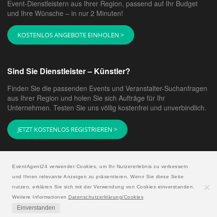
gewünschte Atmosphäre schaffen. Wir helfen Ihnen,
Event-Dienstleistern aus Ihrer Region, passend auf Ihr Budget
Ihre Gäste zum Lachen, Weinen, Seufzen, dem Ach und
und Ihre Wünsche – in nur 2 Minuten!
Weh bringen. Wählen Sie nur den Musikstil, alles
andere schaffen für Sie unsere Sänger. Bestimmen Sie
KOSTENLOS ANGEBOTE EINHOLEN >
sich für den Musikstil und klicken Sie einfach weiter.
Der Eventagent24 findet das Richtige für Sie!
Sind Sie Dienstleister – Künstler?
Lassen Sie die Musik der Emotionen Ihres Herzens mit
Eventagent24 abspielen.
Finden Sie die passenden Events und Veranstalter-Suchanfragen
aus Ihrer Region und holen Sie sich Aufträge für Ihr
Unternehmen. Testen Sie uns völlig kostenfrei und unverbindlich.
JETZT KOSTENLOS REGISTRIEREN >
EventAgent24 verwendet Cookies, um Ihr Nutzererlebnis zu verbessern
und Ihnen relevante Anzeigen zu präsentieren. Wenn Sie diese Seite
nutzen, erklären Sie sich mit der Verwendung von Cookies einverstanden.
Copyright © 2026 EventAgent24
Weitere Informationen
Datenschutzerklärung/Cookies
Einverstanden