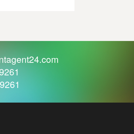
ntagent24.com
59261
59261