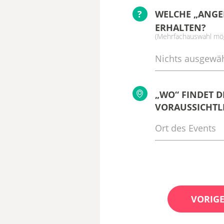
?
WELCHE „ANGE
ERHALTEN?
(Mehrfachauswahl mög
Nichts ausgewäh
„WO“ FINDET D
VORAUSSICHTLI
VORIGE