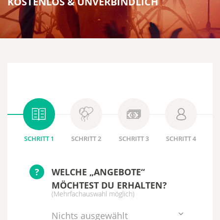
KOSTENLOS & UNVERBINDLICH
SCHRITT 1
SCHRITT 2
SCHRITT 3
SCHRITT 4
?
WELCHE „ANGEBOTE“
MÖCHTEST DU ERHALTEN?
(Mehrfachauswahl möglich)
Nichts ausgewählt