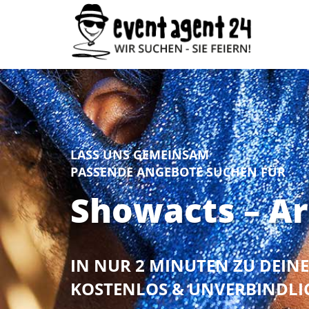
LASS UNS GEMEINSAM
PASSENDE ANGEBOTE SUCHEN FÜR
Showacts – Ar
IN NUR 2 MINUTEN ZU DEI
KOSTENLOS & UNVERBINDLI