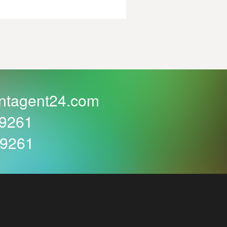
ntagent24.com
59261
59261