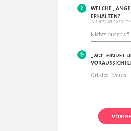
?
WELCHE „ANGE
ERHALTEN?
(Mehrfachauswahl mög
Nichts ausgewäh
„WO“ FINDET D
VORAUSSICHTLI
VORIGE