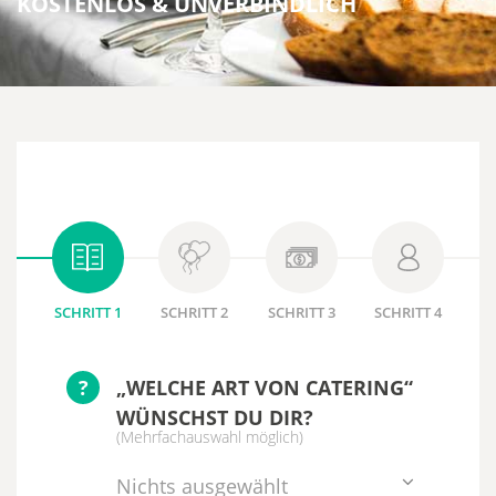
KOSTENLOS & UNVERBINDLICH
SCHRITT 1
SCHRITT 2
SCHRITT 3
SCHRITT 4
?
„WELCHE ART VON CATERING“
WÜNSCHST DU DIR?
(Mehrfachauswahl möglich)
Nichts ausgewählt