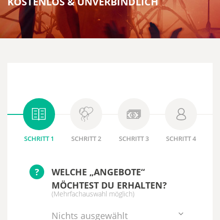
KOSTENLOS & UNVERBINDLICH
SCHRITT 1
SCHRITT 2
SCHRITT 3
SCHRITT 4
?
WELCHE „ANGEBOTE“
MÖCHTEST DU ERHALTEN?
(Mehrfachauswahl möglich)
Nichts ausgewählt