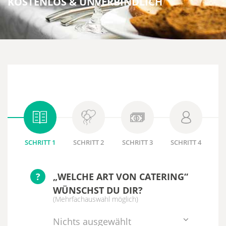
KOSTENLOS & UNVERBINDLICH
SCHRITT 1
SCHRITT 2
SCHRITT 3
SCHRITT 4
?
„WELCHE ART VON CATERING“
WÜNSCHST DU DIR?
(Mehrfachauswahl möglich)
Nichts ausgewählt