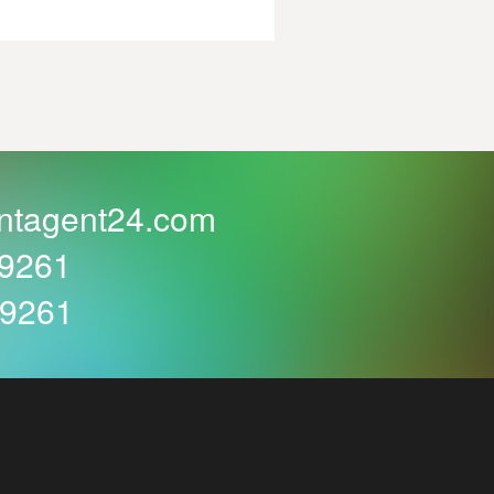
ntagent24.com
59261
59261