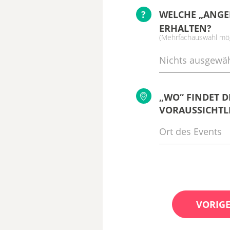
?
WELCHE „ANGE
ERHALTEN?
(Mehrfachauswahl mög
Nichts ausgewäh
„WO“ FINDET D
VORAUSSICHTLI
VORIGE