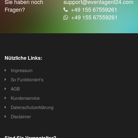
Sie haben noch
support@eventagent24.com
Fragen?
+49 155 67559261
+49 155 67559261
Nützliche Links:
Impressum
So Funktioniert's
AGB
Kundenservice
Datenschutzerklärung
Disclaimer
Sind Sie Veranstalter?