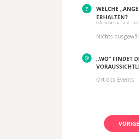
?
WELCHE „ANGE
ERHALTEN?
(Mehrfachauswahl mög
Nichts ausgewäh
„WO“ FINDET D
VORAUSSICHTLI
VORIGE