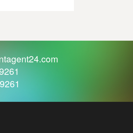
ntagent24.com
59261
59261