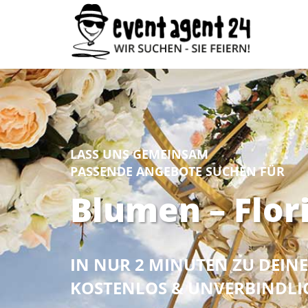
LASS UNS GEMEINSAM
PASSENDE ANGEBOTE SUCHEN FÜR
Blumen – Flor
IN NUR 2 MINUTEN ZU DEI
KOSTENLOS & UNVERBINDLI