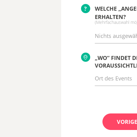
?
WELCHE „ANGE
ERHALTEN?
(Mehrfachauswahl mög
Nichts ausgewäh
„WO“ FINDET D
VORAUSSICHTLI
VORIGE