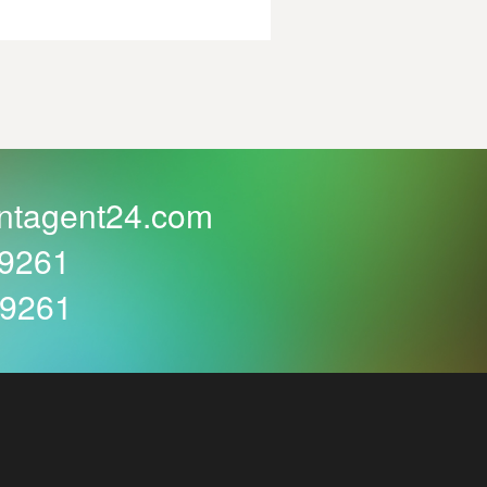
ntagent24.com
59261
59261