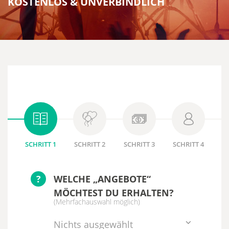
KOSTENLOS & UNVERBINDLICH
SCHRITT 1
SCHRITT 2
SCHRITT 3
SCHRITT 4
?
WELCHE „ANGEBOTE“
MÖCHTEST DU ERHALTEN?
(Mehrfachauswahl möglich)
Nichts ausgewählt