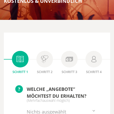
KOSTENLOS & UNVERBINDLICH
SCHRITT 1
SCHRITT 2
SCHRITT 3
SCHRITT 4
?
WELCHE „ANGEBOTE“
MÖCHTEST DU ERHALTEN?
(Mehrfachauswahl möglich)
Nichts ausgewählt