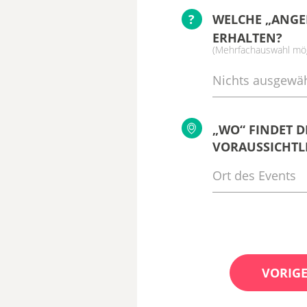
?
WELCHE „ANGE
ERHALTEN?
(Mehrfachauswahl mög
Nichts ausgewäh
„WO“ FINDET D
VORAUSSICHTLI
VORIGE