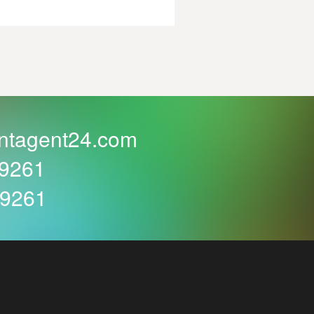
ntagent24.com
59261
59261