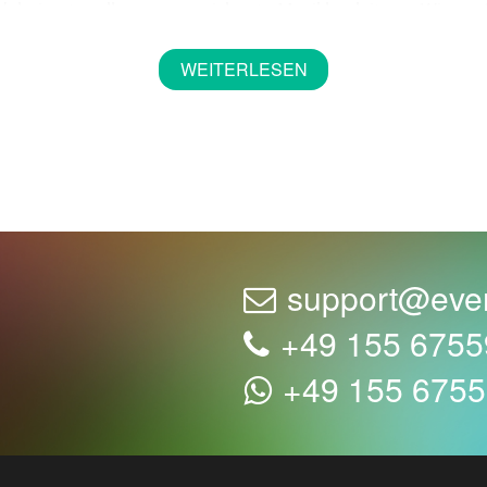
abei unter allem ausgezeichnete Musikbegleitung. Wissen Si
abei zu helfen.
WEITERLESEN
Liste von Musikern angestellt. Sie können auf jeden Geschma
s ist drin. Die Solosänger, Solospieler, Streichquartette, 
r Trauung findet für Sie der Eventagent24 nur in ein paar 
ren ersten Kuss zurückbringt? Haben Sie vielleicht „Ihren Sä
räumt, Ihr „Ja“ in Begleitung von „In meiner Welt“ von Aladd
hten Sie, wie der alte aber gute Frank, alles in „my way“ 
support@eve
+49 155 675
g die richtige Musikbegleitung für die Trauung zu finden, de
Ihnen, Ihre Gäste zum Lachen, Weinen, Seufzen, dem Ach un
+49 155 675
estimmen Sie sich für den Musikstil und klicken Sie einfach 
zens mit Eventagent24 abspielen.