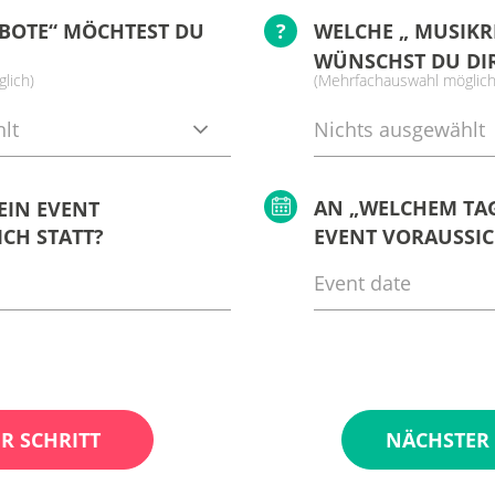
BOTE“ MÖCHTEST DU
?
WELCHE „ MUSIKR
WÜNSCHST DU DI
lich)
(Mehrfachauswahl möglich
lt
Nichts ausgewählt
AN „WELCHEM TAG
EIN EVENT
CH STATT?
EVENT VORAUSSIC
R SCHRITT
NÄCHSTER 