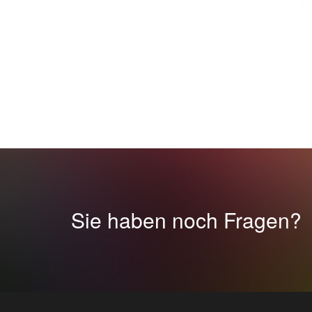
Die ganz unvergesslichen Emotionen schöpft d
Trauung lauten soll? Eventagent24 weiß, wie d
Wir haben extra für diese Angelegenheit eine 
Hardrock, Drum and Bass oder Jazz mögen, alle
Orchestern und einem Chor. Die beste Musik zu
Lieder zur Trauung
Haben Sie vielleicht „Ihr Lied“, das Sie an Ih
wiedergeben? Haben Sie von der Kindheit an get
von Ed Sheerans Video „Perfect“ vor? Oder möc
>>> Hochzeitslieder für die Trauung <<<
Sie haben noch Fragen?
Alles liegt in Ihren Händen. Es ist ganz wichti
gewünschte Atmosphäre schaffen. Wir helfen 
alles andere schaffen für Sie unsere Sänger. B
für Sie!
Lassen Sie die Musik der Emotionen Ihres Her