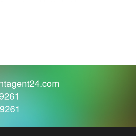
e noch nicht, welche Musik bei ihrer
ck etwas finden. Ob Sie Klassik, Pop-Lieder,
Piano und Cello Ensembles bis zu den
Klicken.
nger“, dessen Worte genau Ihre Liebesgeschichte
in zu sagen? Stellten Sie sich als die Heldin
machen?
ntagent24.com
59261
nn mit der richtigen Musik können Sie die
d Weh bringen. Wählen Sie nur den Musikstil,
59261
weiter. Der Eventagent24 findet das Richtige