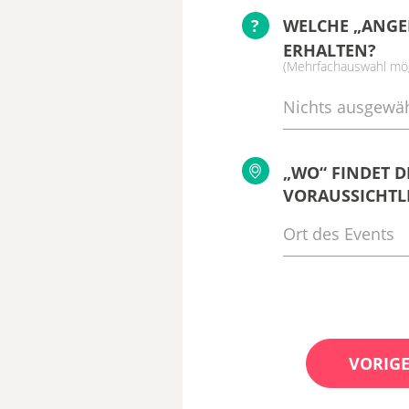
?
WELCHE „ANGE
ERHALTEN?
(Mehrfachauswahl mög
Nichts ausgewäh
„WO“ FINDET D
VORAUSSICHTLI
VORIGE