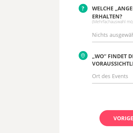
?
WELCHE „ANGE
ERHALTEN?
(Mehrfachauswahl mög
Nichts ausgewäh
„WO“ FINDET D
VORAUSSICHTLI
VORIGE