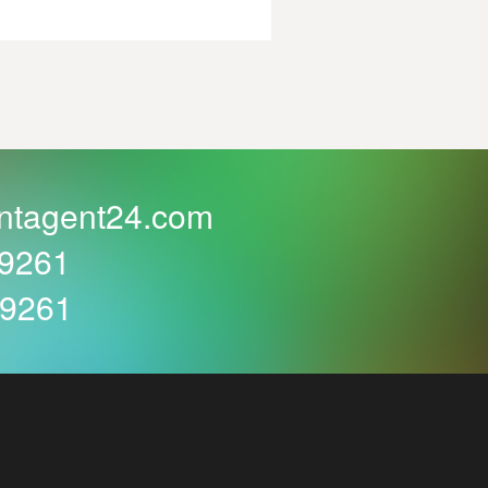
ntagent24.com
59261
59261