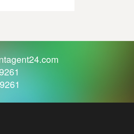
ntagent24.com
59261
59261