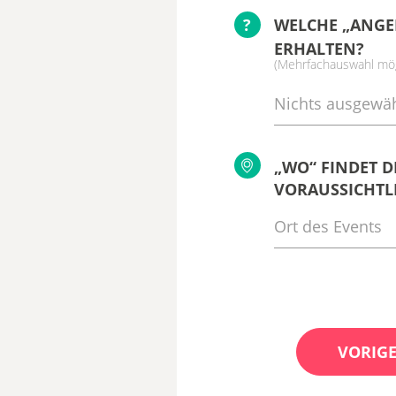
?
WELCHE „ANGE
ERHALTEN?
(Mehrfachauswahl mög
Nichts ausgewäh
„WO“ FINDET D
VORAUSSICHTLI
VORIGE