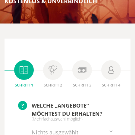
KOSTENLOS & UNVERBINDLICH
SCHRITT 1
SCHRITT 2
SCHRITT 3
SCHRITT 4
?
WELCHE „ANGEBOTE“
MÖCHTEST DU ERHALTEN?
(Mehrfachauswahl möglich)
Nichts ausgewählt