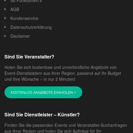
So Funktioniert's
Tipps zum Kindergeburtstag
AGB
Es macht Spaß, die Geburtstagsfeier eines Kindes zu
Kundenservice
feiern. Deshalb sollten Sie so früh wie möglich mit der
Datenschutzerklärung
Planung Ihres Kindergeburtstages beginnen, wie Sie
Disclaimer
das Kinderfest mit Ihren Kleinen organisieren möchten,
damit diese einen wirklich schönen Geburtstag feiern
können. Neben einer leckeren Geburtstagstorte sollte
Sind Sie Veranstalter?
natürlich auch die Kindergeburtstagsdekoration
entsprechend schön gestaltet sein, damit letztendlich
Holen Sie sich kostenlose und unverbindliche Angebote von
alles eine schöne Mischung ergibt und Ihre Kinder und
Event-Dienstleistern aus Ihrer Region, passend auf Ihr Budget
und Ihre Wünsche – in nur 2 Minuten!
Sie richtig Spaß haben. Hier sind einige Tipps
Kindergeburtstag als Themenparty feiern: Es ist
KOSTENLOS ANGEBOTE EINHOLEN >
jetzt der letzte Schrei, die Geburtstagsfeier Ihres
Kindes als Themenparty zu planen, bevor Sie ein
bestimmtes Thema wie Piraten, eine Schatzsuche,
Sind Sie Dienstleister – Künstler?
eine Modenschau oder ähnliches auswählen und
Finden Sie die passenden Events und Veranstalter-Suchanfragen
anbieten Die Kinder haben ein kleines Programm
aus Ihrer Region und holen Sie sich Aufträge für Ihr