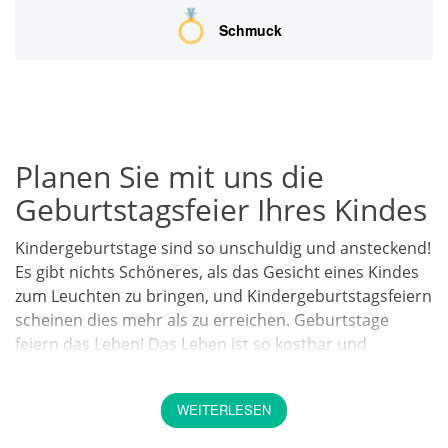
Schmuck
Planen Sie mit uns die
Geburtstagsfeier Ihres Kindes
Kindergeburtstage sind so unschuldig und ansteckend!
Es gibt nichts Schöneres, als das Gesicht eines Kindes
zum Leuchten zu bringen, und Kindergeburtstagsfeiern
scheinen dies mehr als zu erreichen. Geburtstage
feiern das Leben! Das Leben ist so kostbar und
unbestreitbar kurz. Dies ist umso mehr ein Grund, den
Geburtstag der Menschen zu würdigen und zu ehren.
WEITERLESEN
Es gibt so viele einzigartige Arten zu feiern und ich
hoffe, Sie finden hier auf EventAgent24, wonach Sie