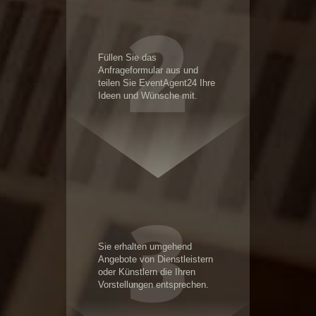
2
Füllen Sie das
Anfrageformular aus und
teilen Sie EventAgent24 Ihre
Ideen und Wünsche mit.
3
Sie erhalten umgehend
Angebote von Dienstleistern
oder Künstlern die Ihren
Vorstellungen entsprechen.