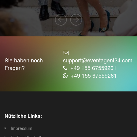
Die neuesten Kindergeburtstagsfeiern, Trends
zur Planung dieses besonderen Ereignisses
Eine umfangreiche Checkliste zum
Kindergeburtstag, die Ihnen als Leitfaden dient
Ideen und Themen für Geburtstagsfeiern
Rezepte für Geburtstagstorten und gesündere
Alternativen
Organische Partyoptionen, einschließlich
Sie haben noch
support@eventagent24.com
Bevorzugungsideen, Essensauswahl ...
Fragen?
+49 155 67559261
Kostenlose Geburtstagsfeier-Spiele
+49 155 67559261
Kostenlose Bastelideen zum Geburtstag
Hervorragende Ausdrucke, einschließlich
Einladungen
Eine ständig aktualisierte Website, auf der Sie
alles über Kindergeburtstagsfeiern erfahren!
Ihre kreativen, einzigartigen Ideen, die Tools
Nützliche Links:
und die Spannung, die Sie benötigen, um
loszulegen.
Impressum