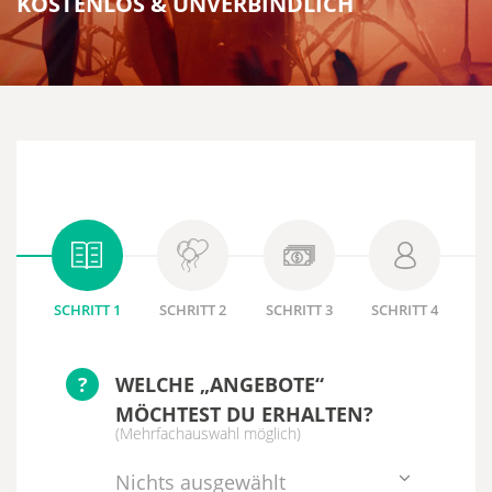
KOSTENLOS & UNVERBINDLICH
SCHRITT 1
SCHRITT 2
SCHRITT 3
SCHRITT 4
?
WELCHE „ANGEBOTE“
MÖCHTEST DU ERHALTEN?
(Mehrfachauswahl möglich)
Nichts ausgewählt