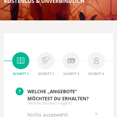
KOSTENLOS & UNVERBINDLICH
SCHRITT 1
SCHRITT 2
SCHRITT 3
SCHRITT 4
?
WELCHE „ANGEBOTE“
MÖCHTEST DU ERHALTEN?
(Mehrfachauswahl möglich)
Nichts ausgewählt