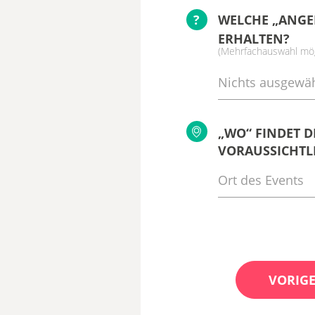
?
WELCHE „ANGE
ERHALTEN?
(Mehrfachauswahl mög
Nichts ausgewäh
„WO“ FINDET D
VORAUSSICHTLI
VORIGE