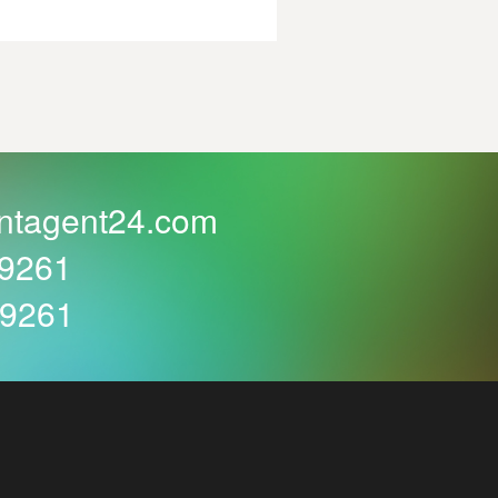
ntagent24.com
59261
59261