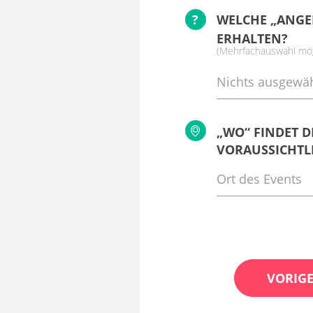
?
WELCHE „ANGE
ERHALTEN?
(Mehrfachauswahl mög
Nichts ausgewäh
„WO“ FINDET D
VORAUSSICHTLI
VORIGE