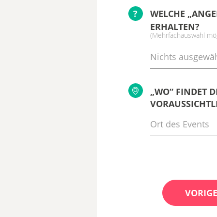
?
WELCHE „ANGE
ERHALTEN?
(Mehrfachauswahl mög
Nichts ausgewäh
„WO“ FINDET D
VORAUSSICHTLI
VORIGE