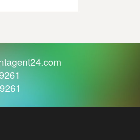
ntagent24.com
59261
59261