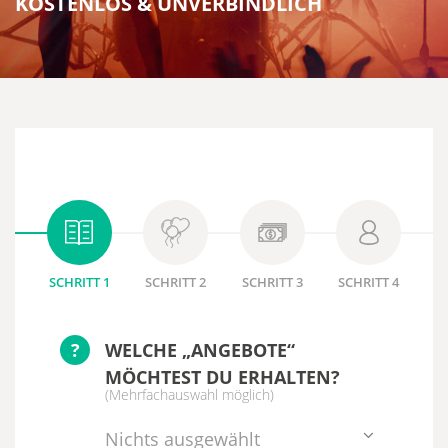
KOSTENLOS & UNVERBINDLICH
SCHRITT 1
SCHRITT 2
SCHRITT 3
SCHRITT 4
?
WELCHE „ANGEBOTE“
MÖCHTEST DU ERHALTEN?
(Mehrfachauswahl möglich)
Nichts ausgewählt