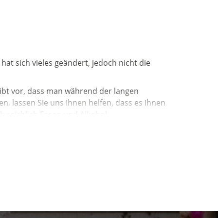
hat sich vieles geändert, jedoch nicht die
eibt vor, dass man während der langen
en, lassen Sie uns Ihnen helfen, dass es Ihnen
h reichlich Essen und Alkohol.
iener wurden zu Herren und Herren mussten
ne Sklaverei mehr gibt, wurde dies durch die
Sie dieses Jahr bei Ihrer Büttenrede
ft oder unfreundliche Nachbarn zu äußern, die