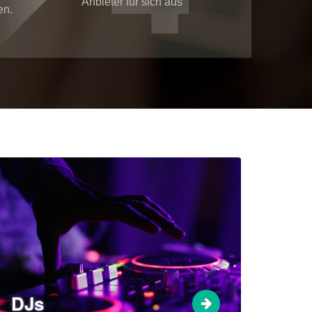
Anbieter für sich aus
en.
DJs