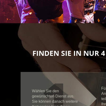
FINDEN SIE IN NUR 
1
Fü
Wählen Sie den
An
gewünschten Dienst aus.
te
Sie können danach weitere
Ih