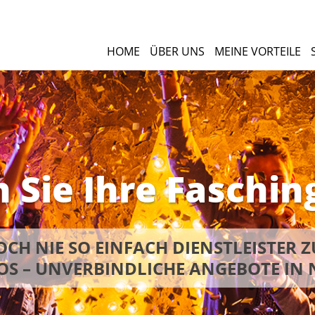
HOME
ÜBER UNS
MEINE VORTEILE
 Sie Ihre Faschin
CH NIE SO EINFACH DIENSTLEISTER Z
OS – UNVERBINDLICHE ANGEBOTE IN 