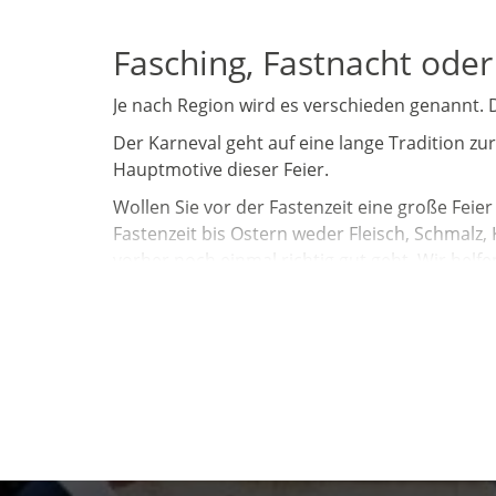
Fasching, Fastnacht oder
Je nach Region wird es verschieden genannt. 
Der Karneval geht auf eine lange Tradition zur
Hauptmotive dieser Feier.
Wollen Sie vor der Fastenzeit eine große Fei
Fastenzeit bis Ostern weder Fleisch, Schmalz, 
vorher noch einmal richtig gut geht. Wir helfe
Die Faschingsnarren sind
Wollen Sie in eine andere Rolle schlüpfen? N
ihre Sklaven bedienen. Die Sklaven durften da
Büttenreden ersetzt. Sie haben sich wahrsche
erzählen. Verpassen Sie die Möglichkeit nicht,
Sie das ganze Jahr gestört haben.