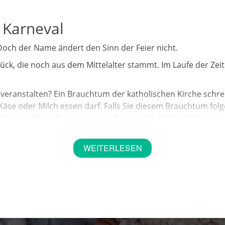
 Karneval
Doch der Name ändert den Sinn der Feier nicht.
ück, die noch aus dem Mittelalter stammt. Im Laufe der Zeit 
er veranstalten? Ein Brauchtum der katholischen Kirche schr
Käse oder Milch essen darf. Falls Sie diesem Brauchtum folg
n bei der Gestaltung mit guter Tanzmusik. Sicher gibt es auc
 los
WEITERLESEN
och die alten Römer wechselten für einen Tag ihr Leben. D
bei Witze erzählen und Kritik ausüben. Da es heutzutage kei
inlich schon das ganze Jahr darüber Gedanken gemacht, was 
 sich frei und sorgenlos über Dinge wie Politik, Gesellscha