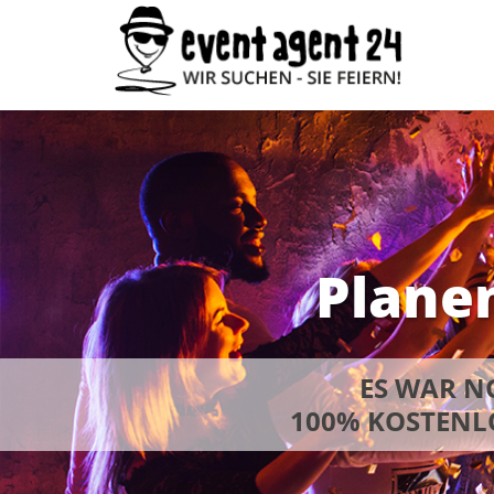
Planen
ES WAR NO
100% KOSTENL