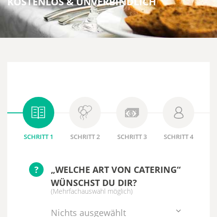
KOSTENLOS & UNVERBINDLICH
SCHRITT 1
SCHRITT 2
SCHRITT 3
SCHRITT 4
?
„WELCHE ART VON CATERING“
WÜNSCHST DU DIR?
(Mehrfachauswahl möglich)
Nichts ausgewählt