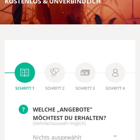
KOSTENLOS & UNVERBINDLICH
SCHRITT 1
SCHRITT 2
SCHRITT 3
SCHRITT 4
?
WELCHE „ANGEBOTE“
MÖCHTEST DU ERHALTEN?
(Mehrfachauswahl möglich)
Nichts ausgewählt