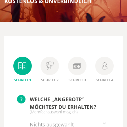
KOSTENLOS & UNVERBINDLICH
SCHRITT 1
SCHRITT 2
SCHRITT 3
SCHRITT 4
?
WELCHE „ANGEBOTE“
MÖCHTEST DU ERHALTEN?
(Mehrfachauswahl möglich)
Nichts ausgewählt