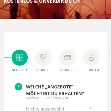
KOSTENLOS & UNVERBINDLICH
SCHRITT 1
SCHRITT 2
SCHRITT 3
SCHRITT 4
?
WELCHE „ANGEBOTE“
MÖCHTEST DU ERHALTEN?
(Mehrfachauswahl möglich)
Nichts ausgewählt