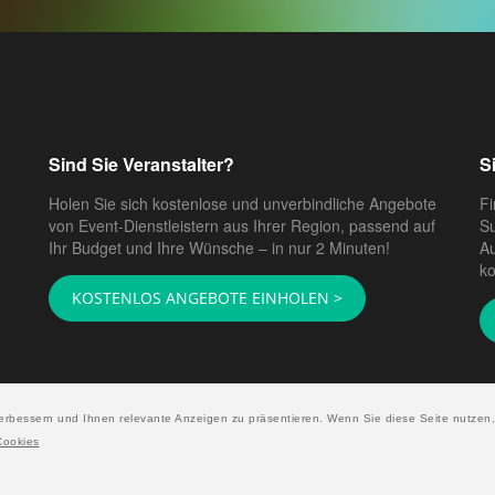
Sind Sie Veranstalter?
S
Holen Sie sich kostenlose und unverbindliche Angebote
Fi
von Event-Dienstleistern aus Ihrer Region, passend auf
Su
Ihr Budget und Ihre Wünsche – in nur 2 Minuten!
Au
ko
KOSTENLOS ANGEBOTE EINHOLEN >
erbessern und Ihnen relevante Anzeigen zu präsentieren. Wenn Sie diese Seite nutzen,
Cookies