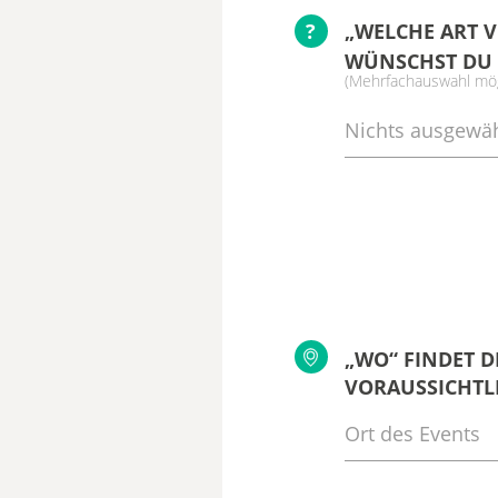
?
„WELCHE ART 
WÜNSCHST DU 
(Mehrfachauswahl mög
Nichts ausgewäh
„WO“ FINDET D
VORAUSSICHTLI