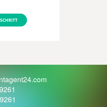
SCHRITT
ntagent24.com
59261
59261