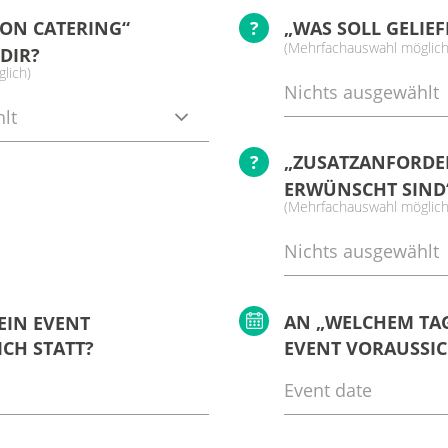
VON CATERING“
?
„WAS SOLL GELIE
(Mehrfachauswahl möglich
DIR?
lich)
Nichts ausgewählt
lt
?
„ZUSATZANFORDER
ERWÜNSCHT SIND
(Mehrfachauswahl möglich
Nichts ausgewählt
AN „WELCHEM TAG
EIN EVENT
CH STATT?
EVENT VORAUSSIC