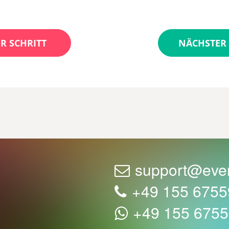
R SCHRITT
NÄCHSTER 
support@eve
+49 155 675
+49 155 675