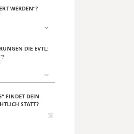
FERT WERDEN“?
)
UNGEN DIE EVTL:
“?
)
“ FINDET DEIN
HTLICH STATT?