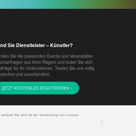
ind Sie Dienstleister – Künstler?
nden Sie die passenden Events und Veranstalter-
chanfragen aus Ihrer Region und holen Sie sich
fträge für Ihr Unternehmen. Testen Sie uns völlig
stenfrei und unverbindlich.
JETZT KOSTENLOS REGISTRIEREN >
 erklären Sie sich mit der Verwendung von Cookies
Copyright © 2026 EventAgent24