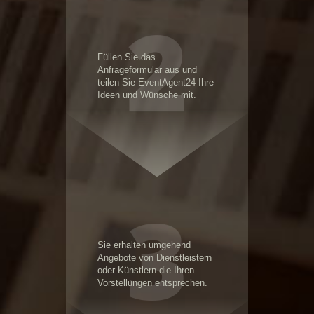
2
Füllen Sie das
Anfrageformular aus und
teilen Sie EventAgent24 Ihre
Ideen und Wünsche mit.
3
Sie erhalten umgehend
Angebote von Dienstleistern
oder Künstlern die Ihren
Vorstellungen entsprechen.