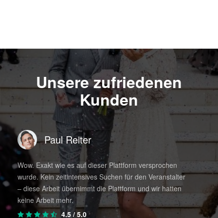
Unsere zufriedenen
Kunden
Paul Reiter
Wow. Exakt wie es auf dieser Plattform versprochen
Wir h
wurde. Kein zeitintensives Suchen für den Veranstalter
kompl
d
– diese Arbeit übernimmt die Plattform und wir hatten
war e
keine Arbeit mehr.
4.5
/ 5.0